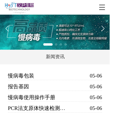
T
o
g
g
l
e
n
a
v
新闻资讯
i
g
a
慢病毒包装
05-06
t
i
报告基因
05-06
o
n
慢病毒使用操作手册
05-06
PCR法支原体快速检测试剂盒
05-06