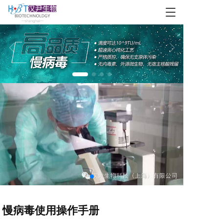
T
o
g
g
l
e
n
a
v
i
g
a
t
i
o
n
慢病毒使用操作手册