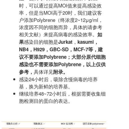
时，可以通过提高MOI值来提高感染效
率，但是当MOI高于20时，我们建议客
户添加Polybrene（终浓度2~12μg/ml，
浓度因不同的细胞而异，具体的请参考
相关文献）来提高病毒的感染效率。
如
感染目的细胞是
，
果
Jurkat
kasumi
，
NB4
，
H929
，
GBC-SD
，
MCF-7
等
，
建
议不要添加
Polybrene
；大部分原代细胞
感染也不需要添加
Polybrene
，以上仅供
具体详见
参考，
附录。
感染24小时后，吸除含慢病毒的培养
基，换为新鲜的培养基。
继续培养48~72小时后，根据需要收集细
胞检测目的蛋白的表达。