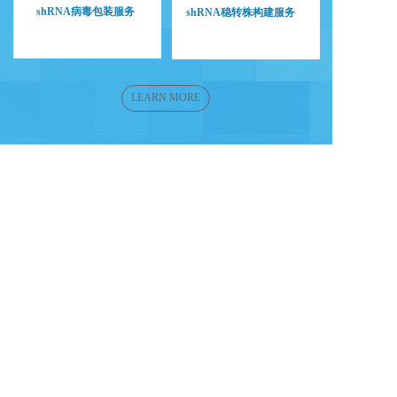
shRNA病毒包装服务
shRNA稳转株构建服务
LEARN MORE
联系我们：
联系我们
周一至周五 8:00-18:00
021-54385382
13818044354
周六周日：
13818044354
（陈女士）
15800793600
（高经理）
上海市闵行区虹梅南路2588号B205室
地址： 
邮箱： 
service@hanyinbt.cn
免责声明：本站部分资讯来源于网络，如有侵权请及时联系客服，
我们将尽快处理  