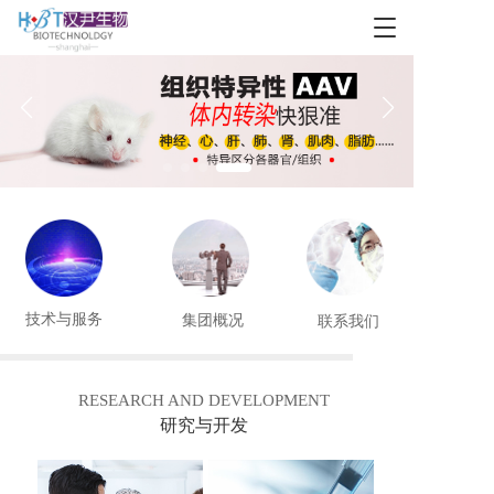
T
o
g
g
l
e
n
a
v
i
g
a
t
i
技术与服务
集团概况
联系我们
o
n
RESEARCH AND DEVELOPMENT
研究与开发