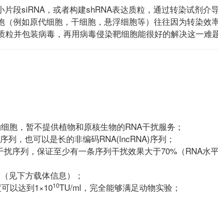
片段siRNA，或者构建shRNA表达质粒，通过转染试剂介
胞（例如原代细胞，干细胞，悬浮细胞等）往往因为转染效率
扰质粒并包装病毒，再用病毒侵染靶细胞能很好的解决这一难题
物细胞，暂不提供植物和原核生物的RNA干扰服务；
列，也可以是长的非编码RNA(lncRNA)序列；
条干扰序列，保证至少有一条序列干扰效果大于70%（RNA水
择（见下方载体信息）；
10
可以达到1×10
TU/ml，完全能够满足动物实验；