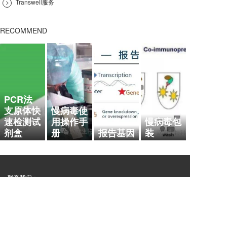
>
Transwell服务
RECOMMEND
PCR法
支原体快
慢病毒使
速检测试
用操作手
慢病毒包
剂盒
册
报告基因
装
联系我们：
联系我们
周一至周五 8:00-18:00
021-54385382
13818044354
周六周日：
13818044354
（陈女士）
15800793600
（高经理）